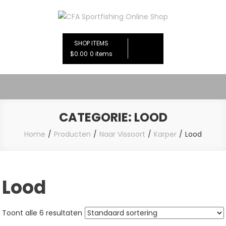
Ga
naar
CFA Sportfishing Online Shop
de
inhoud
SHOP ITEMS
$0.00
0 items
CATEGORIE:
LOOD
Home
Producten
Naar Vissoort
Karper
Lood
Lood
Toont alle 6 resultaten