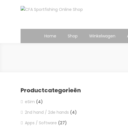
Ga
naar
CFA Sportfishing Online 
de
inhoud
Home
Shop
Winkelwagen
Productcategorieën
eSim
(4)
2nd hand / 2de hands
(4)
Apps / Software
(27)