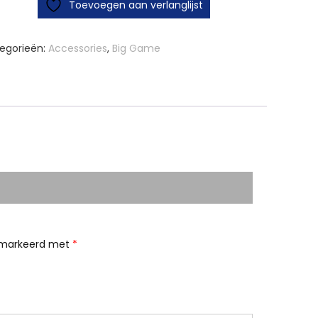
Toevoegen aan verlanglijst
egorieën:
Accessories
,
Big Game
gemarkeerd met
*