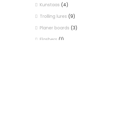
Kunstaas
(4)
Trolling lures
(9)
Planer boards
(3)
Flashers
(1)
Lood
(3)
Navigatie
(1)
Karper
(52)
Roofvis
(84)
Witvis
(37)
Zeevis
(67)
Hengels
(13)
Molens
(20)