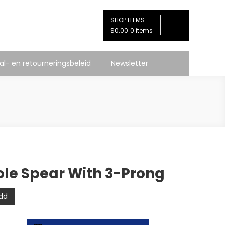
SHOP ITEMS
$0.00
0 items
l- en retourneringsbeleid
Newsletter
ole Spear With 3-Prong
dd