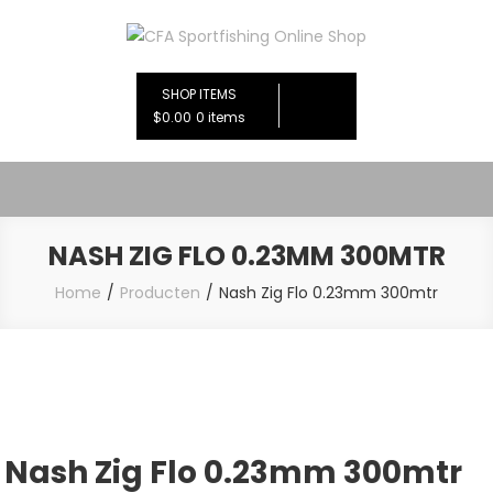
Ga
naar
CFA Sportfishing Online Shop
de
inhoud
SHOP ITEMS
$0.00
0 items
NASH ZIG FLO 0.23MM 300MTR
Home
Producten
Nash Zig Flo 0.23mm 300mtr
Nash Zig Flo 0.23mm 300mtr