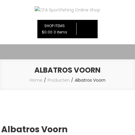
Ga
naar
CFA Sportfishing Online Shop
de
inhoud
SHOP ITEMS
$0.00
0 items
ALBATROS VOORN
Home
Producten
Albatros Voorn
Albatros Voorn