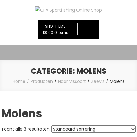
Ga
naar
CFA Sportfishing Online Shop
de
inhoud
SHOP ITEMS
$0.00
0 items
CATEGORIE:
MOLENS
Home
Producten
Naar Vissoort
Zeevis
Molens
Molens
Toont alle 3 resultaten